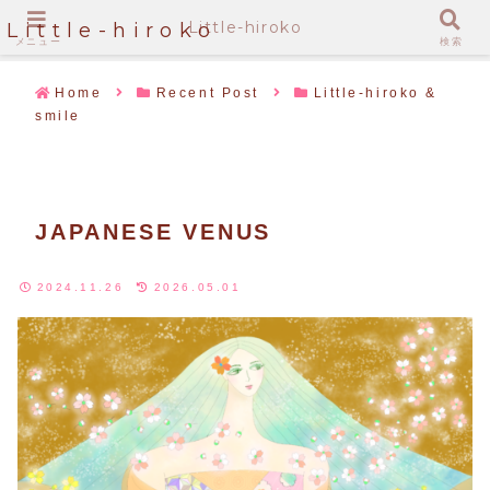
Little-hiroko
Little-hiroko
メニュー
検索
Home
Recent Post
Little-hiroko &
smile
JAPANESE VENUS
2024.11.26
2026.05.01