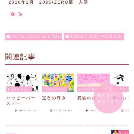
2026年2月 2026•ZERO展 入選
Little-hiroko & smile
Little-hirokoデジタル画
関連記事
Little-hiroko & smile
Little-hiroko & smile
Little-hiroko & smile
Lit
横スクロー
ハッピーバー
宝石の輝き
満開の桜
秋のシマ
ルできます
スデー
ガ
2024.10.12
2026.05.01
2024.07.13
2024