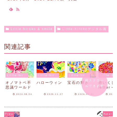
Little-hiroko & smile
Little-hirokoデジタル画
関連記事
Little-hiroko & smile
Little-hiroko & smile
Little-hiroko & smile
Lit
横スクロー
オノマトペ不
ハローウィン
宝石の輝き
赤いくじ
ルできます
思議ワールド
letter～
2024.08.04
2025.11.27
2026.05.01
2024