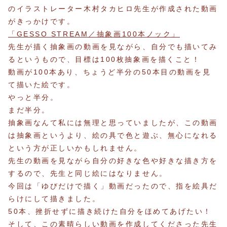
のイラストレーター木村タカヒロ先生が作成された動画
がきっかけです。
「GESSO STREAM／抽象画100本ノック」
先生が描く抽象画の動画を見ながら、自分でも描いてみ
るというもので、目標は100枚抽象画を描くこと！
動画が100本あり、ちょうど半分の50本目の動画を見
て描いた絵です。
やっと半分。
まだ半分。
抽象画なんて私には無理と思っていましたが、この動画
は抽象画というより、絵の具で色と遊ぶ、無心になれる
という方が正しいかもしれません。
先生の動画を見ながら自分の好きな色や好きな描き方を
するので、先生と同じ絵にはなりません。
今回は「ゆびだけで描く」動画だったので、指を絵具だ
らけにして描きました。
50本、挫折せずに描き続けた自分をほめてあげたい！
そして、この素晴らしい動画を作成してくださった先生