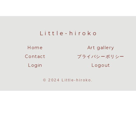
Little-hiroko
Home
Art gallery
Contact
プライバシーポリシー
Login
Logout
© 2024 Little-hiroko.