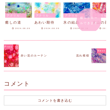
アクリル抽象画
アクリル抽象画
アクリル抽象画
アクリル抽象画
横スクロー
癒しの道
あわい期待
氷の結晶
火山の花
ルできます
2024.08.09
2024.08.09
2024.08.15
2024
赤い花のカーテン
流れ模様
コメント
コメントを書き込む