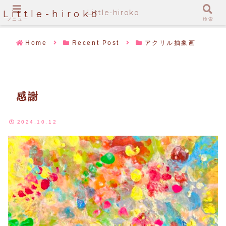
Little-hiroko
Little-hiroko
メニュー
検索
Home
Recent Post
アクリル抽象画
感謝
2024.10.12