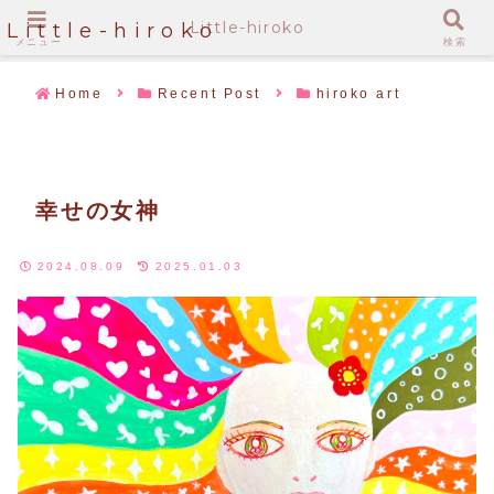
Little-hiroko
Little-hiroko
メニュー
検索
Home
Recent Post
hiroko art
幸せの女神
2024.08.09
2025.01.03