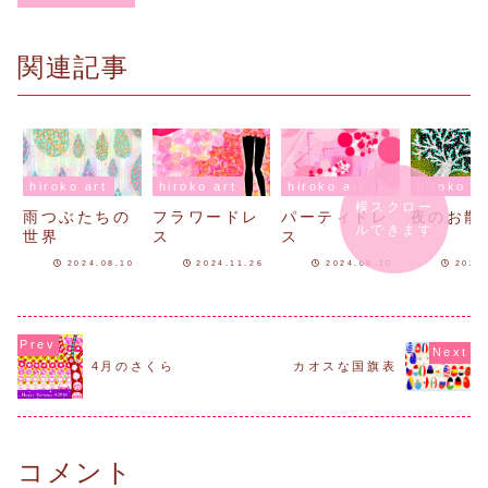
関連記事
hiroko art
hiroko art
hiroko art
hiroko ar
横スクロー
雨つぶたちの
フラワードレ
パーティドレ
夜のお散
ルできます
世界
ス
ス
2024.08.10
2024.11.26
2024.08.10
2024
4月のさくら
カオスな国旗表
コメント