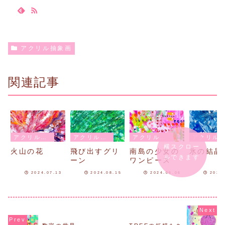
アクリル抽象画
関連記事
アクリル抽象画
アクリル抽象画
アクリル抽象画
アクリル抽象画
横スクロー
火山の花
飛び出すグリ
南島の少女の
氷の結晶
ルできます
ーン
ワンピース
2024.07.13
2024.08.15
2024.06.06
2024