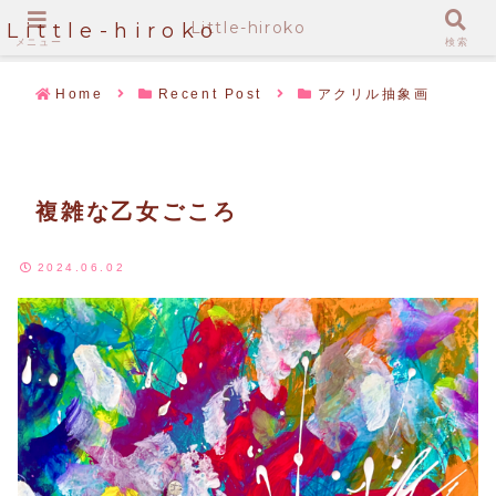
Little-hiroko
Little-hiroko
メニュー
検索
Home
Recent Post
アクリル抽象画
複雑な乙女ごころ
2024.06.02